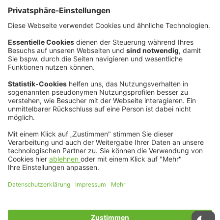
Versicherungsvergleich CLASSIC CARS 2025
OCC in allen Klassikerkategorien
vorn
Der Lübecker Assekuradeur OCC konnte im aktuellen
Versicherungsvergleich der Fachzeitschrift CLASSIC CARS
für das Jahr 2025 mit allen Tarifen für Oldtimer,
Youngtimer und hochpreisige Klassiker überzeugen.
09:22
24. Juli
2025
Mehr Laden
Datenschutz
&
Impressum