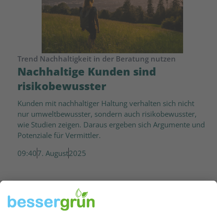
Trend Nachhaltigkeit in der Beratung nutzen
Nachhaltige Kunden sind
risikobewusster
Kunden mit nachhaltiger Haltung verhalten sich nicht
nur umweltbewusster, sondern auch risikobewusster,
wie Studien zeigen. Daraus ergeben sich Argumente und
Potenziale für Vermittler.
09:40
7. August
2025