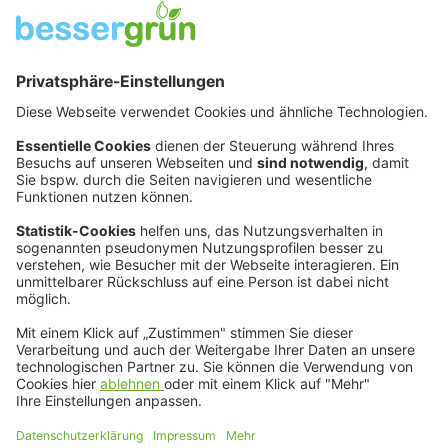
bessergrün Akademie: jetzt mit Modul 1 starten
„Andere nicht bekehren, sondern
durch Vorleben animieren“
Michael Rauch von MIRAfinanzen ist nicht nur
bessergrün-Stipendiat, sondern dank der Akademie auch
zertifizierter Nachhaltigkeitsmakler. Wie sein Resümee
nach zwei Jahren mit dem Zertifikat ausfällt, erzählt er
im Gespräch.
13:57
19. November
2025