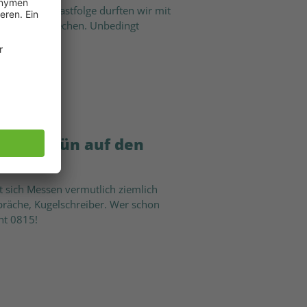
r neuen Podcastfolge durften wir mit
altigkeit sprechen. Unbedingt
essergrün auf den
t sich Messen vermutlich ziemlich
präche, Kugelschreiber. Wer schon
ht 0815!