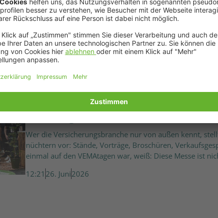
übernimmt, kann Zukunft nachhaltig gestalten. In unsere
Ex-Profifußballer Uli Borowka über Sucht, Mut und Nachh
reinhören!
08:00
2. Juli
2026
Vom Messestand zum Mischwald: b
VEMAtagen 2026
Wer die Versicherungsbranche nur von außen kennt, stell
nüchtern vor: Stände, Vorträge, Broschüren, Verkaufsges
einmal auf den VEMAtagen war, weiß: Diese Messe ist nic
12:21
26. Juni
2026