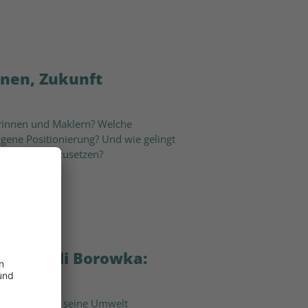
nnen, Zukunft
lerinnen und Maklern? Welche
igene Positionierung? Und wie gelingt
 im Alltag einzusetzen?
t mit Uli Borowka:
schen
tmenschen und seine Umwelt