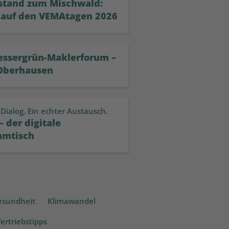
tand zum Mischwald:
 auf den VEMAtagen 2026
bessergrün-Maklerforum –
 Oberhausen
 Dialog. Ein echter Austausch.
 der digitale
mmtisch
esundheit
Klimawandel
ertriebstipps