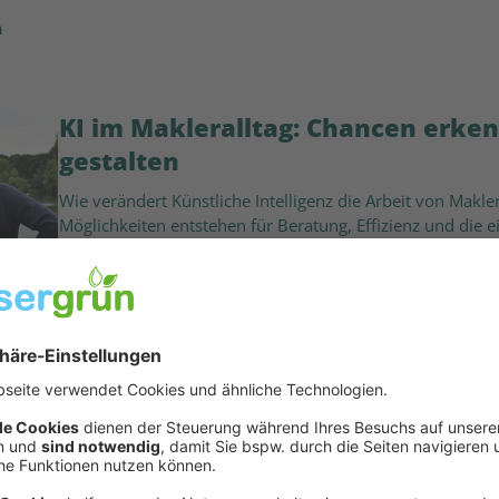
n
KI im Makleralltag: Chancen erke
gestalten
Wie verändert Künstliche Intelligenz die Arbeit von Mak
Möglichkeiten entstehen für Beratung, Effizienz und die e
es, KI nicht nur als Trend zu betrachten, sondern sinnvoll
09:18
16. Juli
2026
Nachklang – der bessergrün-Podcas
Nachhaltigkeit beginnt beim Men
...denn nur wer Verantwortung für sich selbst, seine Mi