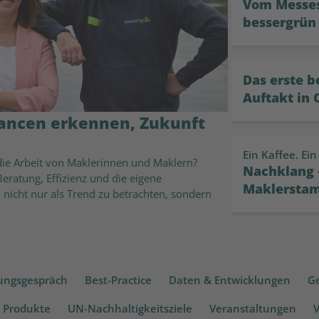
Vom Messes
bessergrün
Das erste 
Auftakt in
hancen erkennen, Zukunft
Ein Kaffee. Ein
 die Arbeit von Maklerinnen und Maklern?
Nachklang –
eratung, Effizienz und die eigene
Maklersta
I nicht nur als Trend zu betrachten, sondern
ungsgespräch
Best-Practice
Daten & Entwicklungen
G
Produkte
UN-Nachhaltigkeitsziele
Veranstaltungen
V