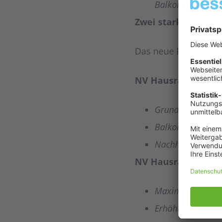
Balkonkraftwerke
Zwei starke Tarife 
Das neue Produkt ist 
NV Hausratmax 7.0
Grundlegender n
Balkonkraftwerk
Nachhaltige Mehr
NV HausratPremium
Maximaler nachh
Erhöhte Leistung