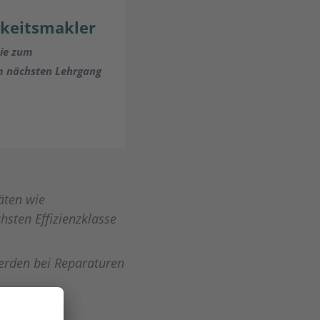
gkeitsmakler
mie zum
um nächsten Lehrgang
äten wie
sten Effizienzklasse
erden bei Reparaturen
ologien wie