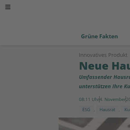
Grüne Fakten
Innovatives Produkt
Neue Hau
Umfassender Hausrat
unterstützen Ihre K
08:11
4. November
2
ESG
Hausrat
Ku
,
,