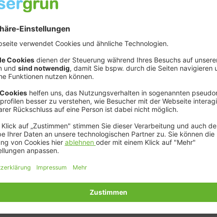
 (bis 5.000 Euro) und Wallboxen.
für individuelle Bedürfnisse
in zwei Varianten erhältlich:
 bessergrün
(ab 5,34 Euro)
achhaltiger Schutz
e und Wallboxen bis 2.500 Euro
leistungen bis 25 Prozent
 7.0 bessergrün
(ab 7,20 Euro)
altiger Schutz
en für Balkonkraftwerke und Wallboxen bis 5.000 Euro