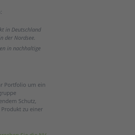
:
kt in Deutschland
 in der Nordsee.
ßen in nachhaltige
r Portfolio um ein
lgruppe
sendem Schutz,
Produkt zu einer
prechen Sie die NV