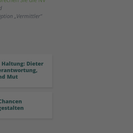
d
ption „Vermittler“
 Haltung: Dieter
erantwortung,
nd Mut
 Chancen
gestalten