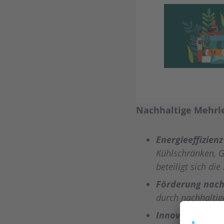
Nachhaltige Mehrle
Energieeffizien
Kühlschränken, G
beteiligt sich d
Förderung nach
durch nachhalt
Innovative Abs