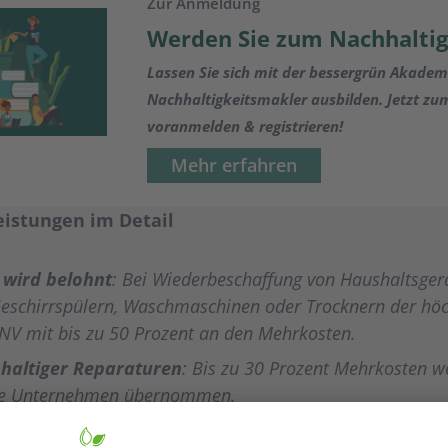
Zur Anmeldung
Werden Sie zum Nachhalti
Lassen Sie sich mit der bessergrün Akade
Nachhaltigkeitsmakler ausbilden. Jetzt z
voranmelden & registrieren!
Mehr erfahren
istungen im Detail
z wird belohnt
: Bei Wiederbeschaffung von Haushaltsger
eschirrspülern, Waschmaschinen oder Trocknern der höch
ie NV mit bis zu 50 Prozent an den Mehrkosten.
haltiger Reparaturen
: Bis zu 30 Prozent Mehrkosten w
ige Unternehmen übernommen.
icherung
: Besonderer Schutz für zukunftsweisende Techn