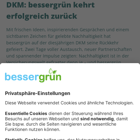
DKM: bessergrün kehrt
erfolgreich zurück
Mit frischen Ideen, inspirierenden Gesprächen und einem
sichtbaren Zeichen für gelebte Nachhaltigkeit hat
bessergrün auf der diesjährigen DKM seine Rückkehr
gefeiert. Zwei Tage voller Austausch, neuer Partnerschaften
und spannender Impulse zeigten: Nachhaltigkeit ist in der
Versicherungswelt gefragter denn je – und bessergrün
gestaltet diesen Wandel aktiv mit
15:30
4. November 2025