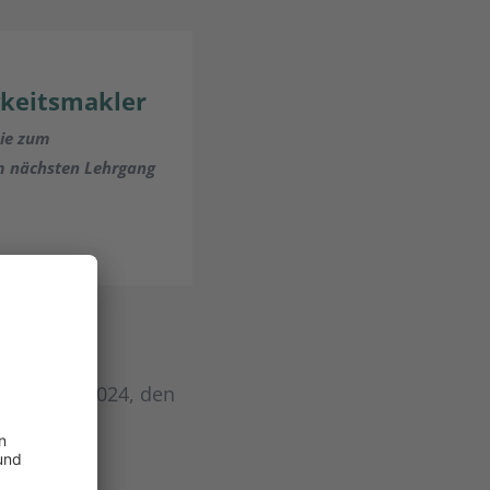
gkeitsmakler
mie zum
um nächsten Lehrgang
eg seines
itspreis 2024, den
rgrün-
ier.