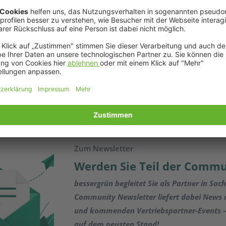
ten Perspektiven für Makler
 als die Zukunft des Wohngebäudes und erfreut sich 
rd das Eigenheim technologisch vernetzt – Daten könne
en werden. Diese Technologien ermöglichen die auto
altsfunktionen wie Heizung, Beleuchtung, Sicherhei
ahren Sie hier mehr darüber, welche Perspektiven das
Zum Newsletter
Werden Sie Teil der Commu
bessergrün begleitet Sie als Partner in Sac
Community Newsletter liefert dabei News
und kommenden Vertriebspartner-Events – 
auf dem neusten Stand!