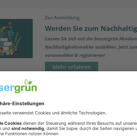
Zur Anmeldung
Werden Sie zum Nachhalti
Lassen Sie sich mit der bessergrün Akade
Nachhaltigkeitsmakler ausbilden. Jetzt z
voranmelden & registrieren!
Mehr erfahren
rden Isler
kler Gorden Isler sprach mit bessergrün über den W
ndo zur Nominierung für den Deutschen Nachhaltigke
seinswandel der Branche – und die Rolle vom besse
seiner Arbeit.
Das vollständige Interview finden Sie h