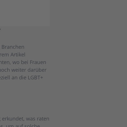
?
er Branchen
rem Artikel
hten, wo bei Frauen
 noch weiter darüber
ziell an die LGBT+
 erkundet, was raten
ps, um auf solche