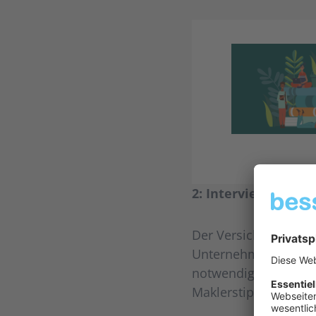
2: Interview mit Go
Der Versicherungsma
Unternehmens fairve
notwendigen Bewusst
Maklerstipendium in 