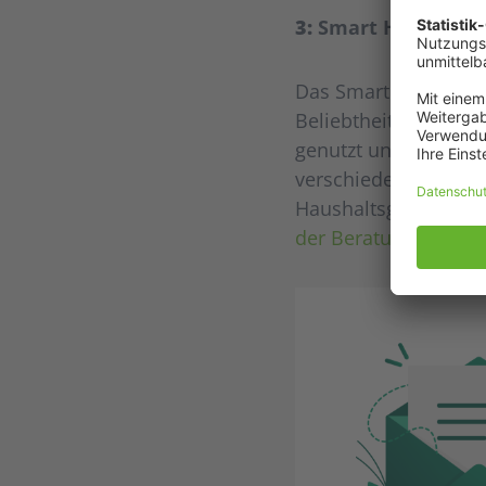
3:
Smart Homes bie
Das Smart Home gilt
Beliebtheit. Hier wi
genutzt und abgeles
verschiedener Haush
Haushaltsgeräte.
Erf
der Beratung bietet.