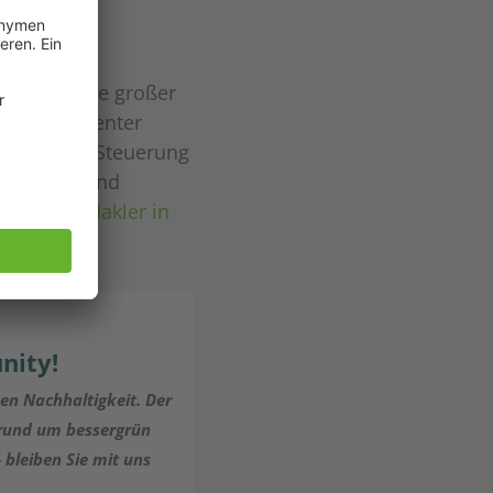
schon heute großer
n so effizienter
matisierte Steuerung
tssysteme und
 Feld für Makler in
nity!
hen Nachhaltigkeit. Der
 rund um bessergrün
bleiben Sie mit uns