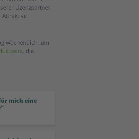
serer Lizenzpartner.
.
Attraktive
og wöchentlich, um
duktseite
, die
für mich eine
e“